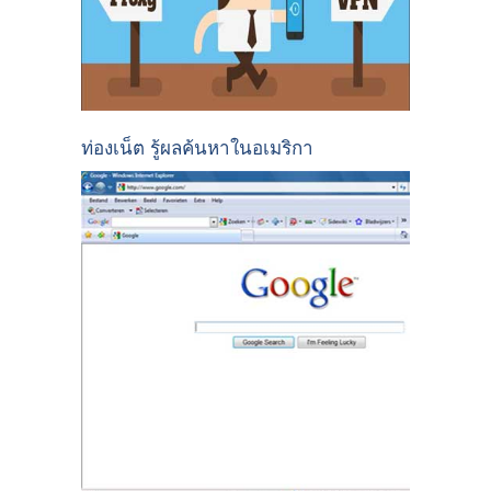
ท่องเน็ต รู้ผลค้นหาในอเมริกา