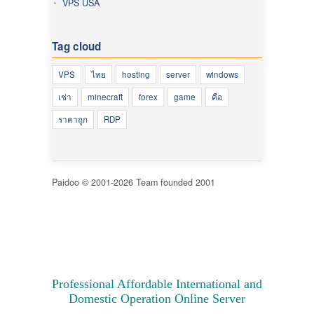
VPS USA
Tag cloud
VPS
ไทย
hosting
server
windows
เช่า
minecraft
forex
game
คือ
ราคาถูก
RDP
Paidoo © 2001-2026 Team founded 2001
VPS คือ
vps forex
VPS เจ้าไหนดี
VPS server
vps
ของ exness
vps คุณภาพ
vps ซื้อ
ซื้อ vps ราคาถูก
vps
forex vps
vps ราคาถูก
vps forex ต่างประเทศ
vps windows 10
vps windows
vps เช่า
vps ไทย
Professional Affordable International and
Domestic Operation Online Server